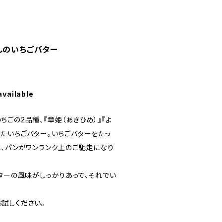
しのいちごバター
available
ごの2品種、『章姫（あきひめ）』『よ
ったいちごバター。いちごバターをたっ
と、パンがワンランク上のご馳走になり
ターの風味がしっかりあって、それでい
試しください。